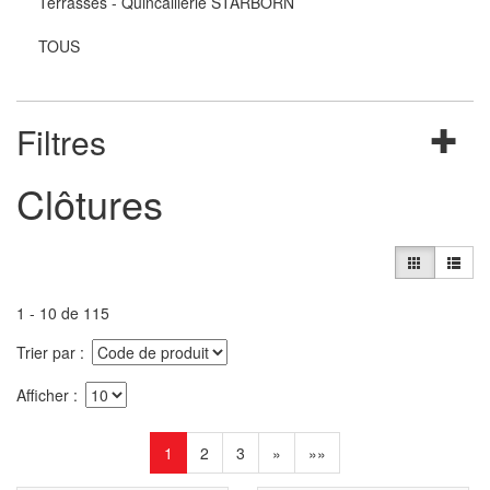
Terrasses - Quincaillerie STARBORN
TOUS
Filtres
Clôtures
1 - 10 de 115
Trier par
Afficher
1
2
3
»
»»