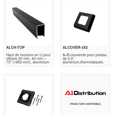
ALCH-TOP
ALCOVER-3X3
Haut de moulure en U pour
A+B couvercle pour poteau
clôture 20 mm, 40 mm ×
de 3.0'',
73" (1855 mm), aluminium
aluminium,thermolaquée,
6063-T6, FW1775,
noire, JNK7070
thermolaqué noir