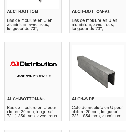
ALCH-BOTTOM
ALCH-BOTTOM-V2
Bas de moulure en U en
Bas de moulure en U en
aluminium, avec trous,
aluminium, avec trous,
longueur de 73'',
longueur de 73'',
1.9mm+2.6mm, noir
2.3mm+3.0mm, Noir
ALCH-BOTTOM-V3
ALCH-SIDE
Bas de moulure en U pour
Côté de moulure en U pour
clôture 20 mm, longueur
clôture 20 mm, longueur
73" (1850 mm), avec trous
73" (1854 mm), aluminium
de drainage, aluminium
6063-T6, base fermée,
6063-T6, FW3159,
FW1776, thermolaqué noir
thermolaqué noir